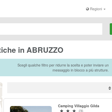
Regioni
istiche in ABRUZZO
Scegli qualche filtro per ridurre la scelta e poter inviare un
messaggio in blocco a più strutture.
Camping Villaggio Gilda
(3)