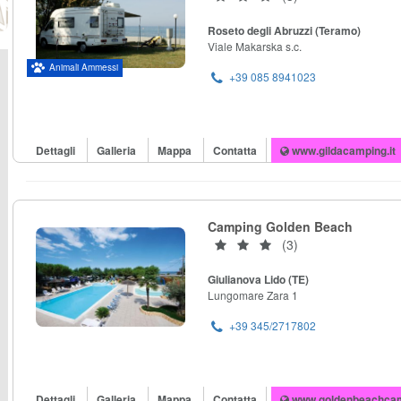
Roseto degli Abruzzi (Teramo)
Viale Makarska s.c.
Animali Ammessi
+39 085 8941023
Dettagli
Galleria
Mappa
Contatta
www.gildacamping.it
Camping Golden Beach
(3)
Giulianova Lido (TE)
Lungomare Zara 1
+39 345/2717802
Dettagli
Galleria
Mappa
Contatta
www.goldenbeachcam