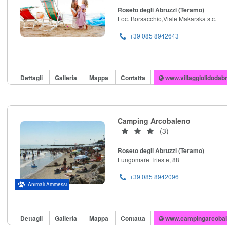
Roseto degli Abruzzi (Teramo)
Loc. Borsacchio,Viale Makarska s.c.
+39 085 8942643
Dettagli
Galleria
Mappa
Contatta
www.villaggiolidodabr
Camping Arcobaleno
(3)
Roseto degli Abruzzi (Teramo)
Lungomare Trieste, 88
+39 085 8942096
Animali Ammessi
Dettagli
Galleria
Mappa
Contatta
www.campingarcobale