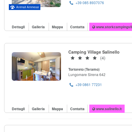
+39 085 8937076
Animali Ammessi
Dettagli
Galleria
Mappa
Contatta
www.storkcampingvil
Camping Village Salinello
(4)
Tortoreto (Teramo)
Lungomare Sirena 642
+39 0861 77231
Dettagli
Galleria
Mappa
Contatta
www.salinello.it