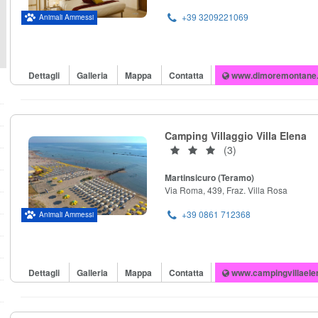
+39 3209221069
Animali Ammessi
Dettagli
Galleria
Mappa
Contatta
www.dimoremontane
Camping Villaggio Villa Elena
(3)
Martinsicuro (Teramo)
Via Roma, 439, Fraz. Villa Rosa
+39 0861 712368
Animali Ammessi
Dettagli
Galleria
Mappa
Contatta
www.campingvillaelen