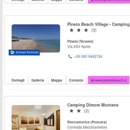
Pineto Beach Village - Camping
(3)
Pineto (Teramo)
Via XXV Aprile
Animali Ammessi
+39 085 9492724
Dettagli
Galleria
Mappa
Contatta
www.pinetobeach.it
Camping Dimore Montane
(2)
Roccamorice (Pescara)
Contrada Macchiametola