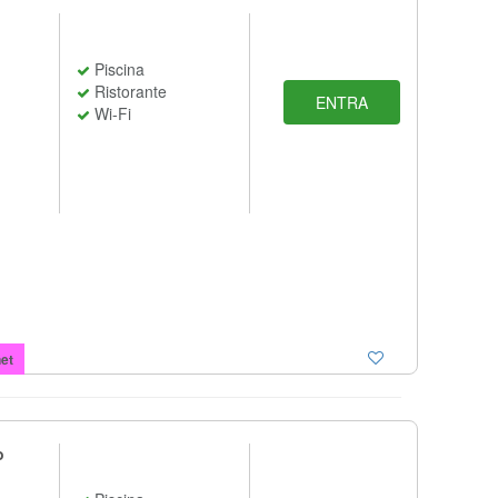
Piscina
Ristorante
ENTRA
Wi-Fi
et
o