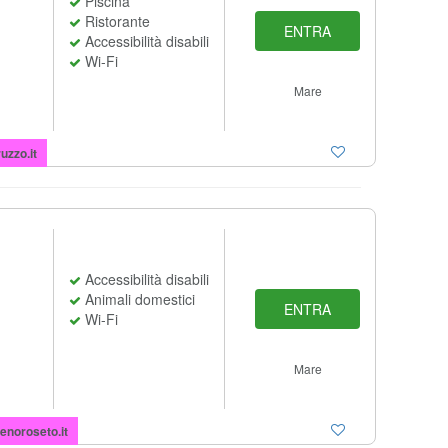
Piscina
Ristorante
ENTRA
Accessibilità disabili
Wi-Fi
Mare
uzzo.it
Accessibilità disabili
Animali domestici
ENTRA
Wi-Fi
Mare
noroseto.it