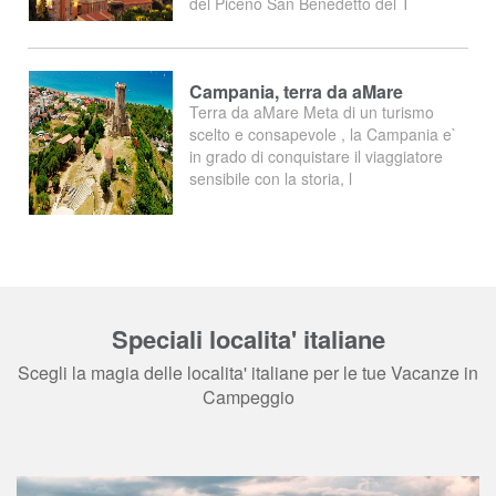
del Piceno San Benedetto del T
Campania, terra da aMare
Terra da aMare Meta di un turismo
scelto e consapevole , la Campania e`
in grado di conquistare il viaggiatore
sensibile con la storia, l
Speciali localita' italiane
Scegli la magia delle localita' italiane per le tue Vacanze in
Campeggio