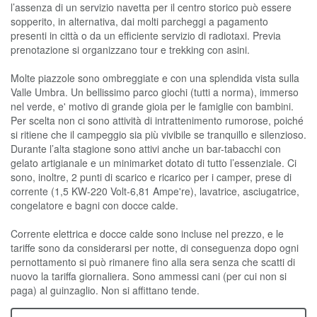
l’assenza di un servizio navetta per il centro storico può essere
sopperito, in alternativa, dai molti parcheggi a pagamento
presenti in città o da un efficiente servizio di radiotaxi. Previa
prenotazione si organizzano tour e trekking con asini.
Molte piazzole sono ombreggiate e con una splendida vista sulla
Valle Umbra. Un bellissimo parco giochi (tutti a norma), immerso
nel verde, e' motivo di grande gioia per le famiglie con bambini.
Per scelta non ci sono attività di intrattenimento rumorose, poiché
si ritiene che il campeggio sia più vivibile se tranquillo e silenzioso.
Durante l’alta stagione sono attivi anche un bar-tabacchi con
gelato artigianale e un minimarket dotato di tutto l’essenziale. Ci
sono, inoltre, 2 punti di scarico e ricarico per i camper, prese di
corrente (1,5 KW-220 Volt-6,81 Ampe're), lavatrice, asciugatrice,
congelatore e bagni con docce calde.
Corrente elettrica e docce calde sono incluse nel prezzo, e le
tariffe sono da considerarsi per notte, di conseguenza dopo ogni
pernottamento si può rimanere fino alla sera senza che scatti di
nuovo la tariffa giornaliera. Sono ammessi cani (per cui non si
paga) al guinzaglio. Non si affittano tende.