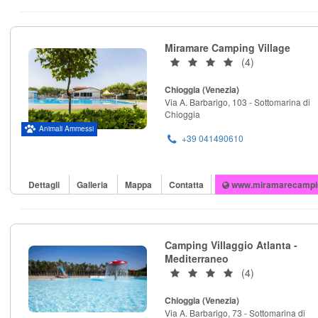
Miramare Camping Village
(4)
Chioggia (Venezia)
Via A. Barbarigo, 103 - Sottomarina di
Chioggia
Animali Ammessi
+39 041490610
Dettagli
Galleria
Mappa
Contatta
www.miramarecampi
Camping Villaggio Atlanta -
Mediterraneo
(4)
Chioggia (Venezia)
Via A. Barbarigo, 73 - Sottomarina di