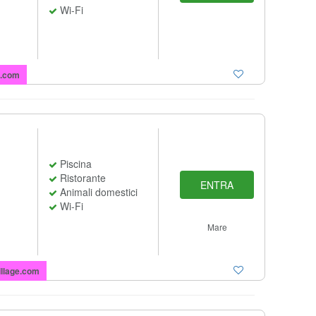
Wi-Fi
l.com
Piscina
Ristorante
ENTRA
Animali domestici
Wi-Fi
Mare
llage.com