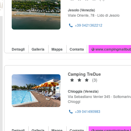
Jesolo (Venezia)
Viale Oriente, 78 - Lido di Jesolo
+39 0421362212
Dettagli
Galleria
Mappa
Contatta
www.campingmalibu
Camping TreDue
(3)
Chioggia (Venezia)
Via Sebastiano Venier 345 - Sottomarin
Chioggi
+39 041490983
Dettagli
Galleria
Mappa
Contatta
www.campingtredue.i