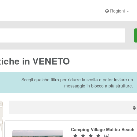
Regioni
istiche in VENETO
Scegli qualche filtro per ridurre la scelta e poter inviare un
messaggio in blocco a più strutture.
Camping Village Malibu Beach
(4)