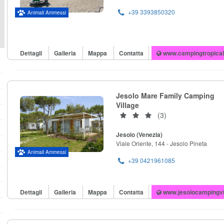
+39 3393850320
Animali Ammessi
Dettagli
Galleria
Mappa
Contatta
www.campingtropica
Jesolo Mare Family Camping
Village
(3)
Jesolo (Venezia)
Viale Oriente, 144 - Jesolo Pineta
Animali Ammessi
+39 0421961085
Dettagli
Galleria
Mappa
Contatta
www.jesolocampingvi