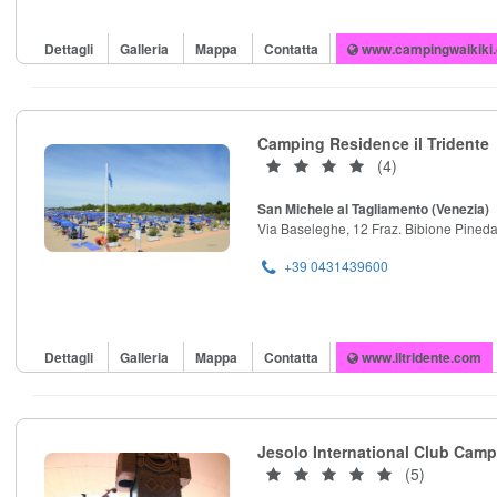
Dettagli
Galleria
Mappa
Contatta
www.campingwaikiki
Camping Residence il Tridente
(4)
San Michele al Tagliamento (Venezia)
Via Baseleghe, 12 Fraz. Bibione Pined
+39 0431439600
Dettagli
Galleria
Mappa
Contatta
www.iltridente.com
Jesolo International Club Cam
(5)