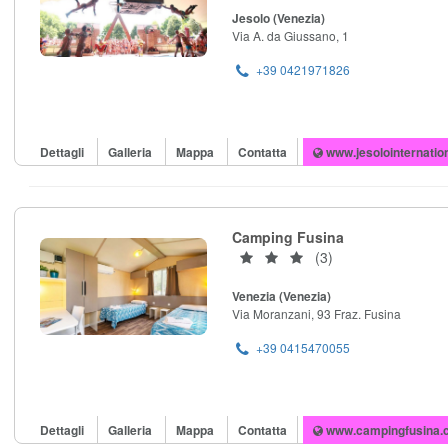
Jesolo (Venezia)
Via A. da Giussano, 1
+39 0421971826
Dettagli
Galleria
Mappa
Contatta
www.jesolointernation
Camping Fusina
(3)
Venezia (Venezia)
Via Moranzani, 93 Fraz. Fusina
+39 0415470055
Dettagli
Galleria
Mappa
Contatta
www.campingfusina.