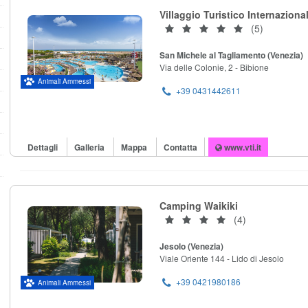
Villaggio Turistico Internaziona
(5)
San Michele al Tagliamento (Venezia)
Via delle Colonie, 2 - Bibione
Animali Ammessi
+39 0431442611
Dettagli
Galleria
Mappa
Contatta
www.vti.it
Camping Waikiki
(4)
Jesolo (Venezia)
Viale Oriente 144 - Lido di Jesolo
+39 0421980186
Animali Ammessi