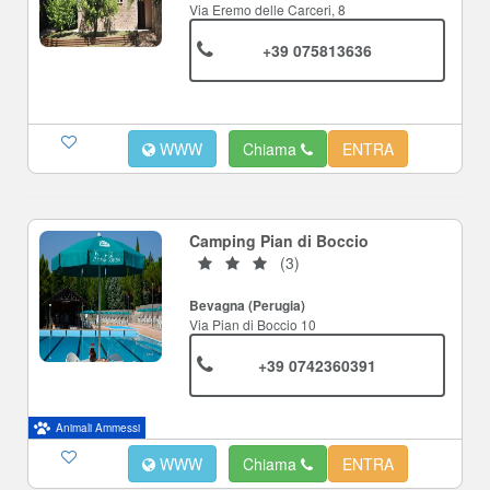
Via Eremo delle Carceri, 8
+39 075813636
WWW
Chiama
ENTRA
Camping Pian di Boccio
(3)
Bevagna (Perugia)
Via Pian di Boccio 10
+39 0742360391
Animali Ammessi
WWW
Chiama
ENTRA