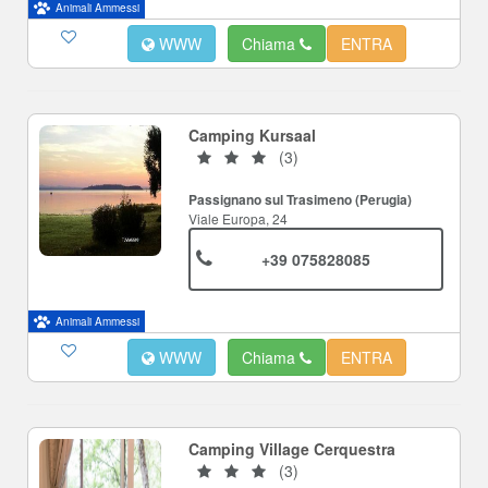
Animali Ammessi
WWW
Chiama
ENTRA
Camping Kursaal
(3)
Passignano sul Trasimeno (Perugia)
Viale Europa, 24
+39 075828085
Animali Ammessi
WWW
Chiama
ENTRA
Camping Village Cerquestra
(3)