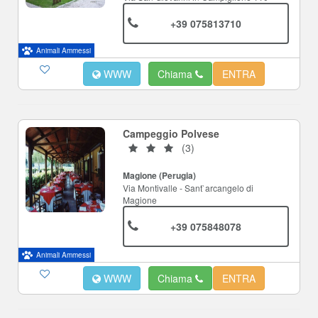
+39 075813710
Animali Ammessi
WWW
Chiama
ENTRA
Campeggio Polvese
(3)
Magione (Perugia)
Via Montivalle - Sant`arcangelo di
Magione
+39 075848078
Animali Ammessi
WWW
Chiama
ENTRA